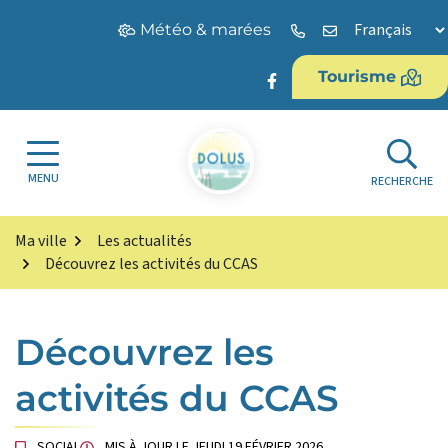
Gestion des traceurs
Aller
Météo & marées
au
contenu
Tourisme
Lien vers le compte 
Site officiel de la commune de Dolus d'
MENU
RECHERCHE
Ma ville
Les actualités
Découvrez les activités du CCAS
Découvrez les
activités du CCAS
SOCIAL
MIS À JOUR LE
JEUDI 19 FÉVRIER 2026