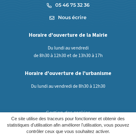
05 46 75 32 36
Nous écrire
Horaire d'ouverture de la Mairie
Du lundi au vendredi
de 8h30 à 12h30 et de 13h30 à 17h
Horaire d'ouverture de l'urbanisme
Du lundi au vendredi de 8h30 à 12h30
Gestion des cookies
Ce site utilise des traceurs pour fonctionner et obtenir des
Plan du site
statistiques d'utilisation afin améliorer l'utilisation, vous pouvez
contrôler ceux que vous souhaitez activer.
Mentions légales