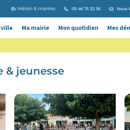
Météo & marées
05 46 75 32 36
Nous é
Oléron
ville
Ma mairie
Mon quotidien
Mes dé
 & jeunesse